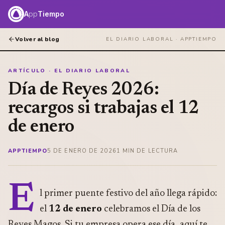
A
pp
Tiempo
Volver al blog
EL DIARIO LABORAL ·
APPTIEMPO
ARTÍCULO · EL DIARIO LABORAL
Día de Reyes 2026:
recargos si trabajas el 12
de enero
APPTIEMPO
5 DE ENERO DE 2026
1
MIN DE LECTURA
E
l primer puente festivo del año llega rápido:
el
12 de enero
celebramos el Día de los
Reyes Magos. Si tu empresa opera ese día, aquí te