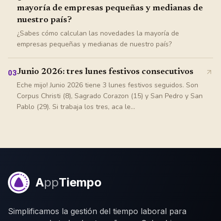
mayoría de empresas pequeñas y medianas de
nuestro país?
¿Sabes cómo calculan las novedades la mayoría de
empresas pequeñas y medianas de nuestro país?
Junio 2026: tres lunes festivos consecutivos
03
Eche mijo! Junio 2026 tiene 3 lunes festivos seguidos. Son
Corpus Christi (8), Sagrado Corazon (15) y San Pedro y San
Pablo (29). Si trabaja los tres, aca le...
A
pp
Tiempo
Simplificamos la gestión del tiempo laboral para