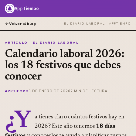
A
pp
Tiempo
Volver al blog
EL DIARIO LABORAL ·
APPTIEMPO
ARTÍCULO · EL DIARIO LABORAL
Calendario laboral 2026:
los 18 festivos que debes
conocer
APPTIEMPO
3 DE ENERO DE 2026
2
MIN DE LECTURA
¿Y
a tienes claro cuántos festivos hay en
2026? Este año tenemos
18 días
festivos
y conocerlos te ayuda a planificar turnos,