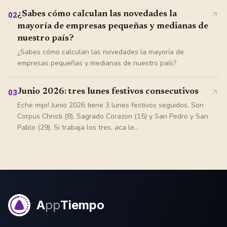
¿Sabes cómo calculan las novedades la
02
mayoría de empresas pequeñas y medianas de
nuestro país?
¿Sabes cómo calculan las novedades la mayoría de
empresas pequeñas y medianas de nuestro país?
Junio 2026: tres lunes festivos consecutivos
03
Eche mijo! Junio 2026 tiene 3 lunes festivos seguidos. Son
Corpus Christi (8), Sagrado Corazon (15) y San Pedro y San
Pablo (29). Si trabaja los tres, aca le...
A
pp
Tiempo