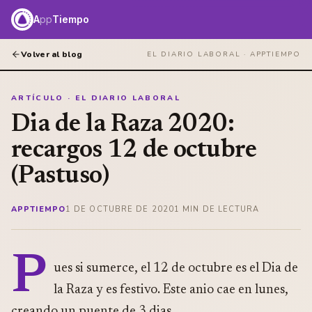
A
pp
Tiempo
Volver al blog
EL DIARIO LABORAL ·
APPTIEMPO
ARTÍCULO · EL DIARIO LABORAL
Dia de la Raza 2020:
recargos 12 de octubre
(Pastuso)
APPTIEMPO
1 DE OCTUBRE DE 2020
1
MIN DE LECTURA
P
ues si sumerce, el 12 de octubre es el Dia de
la Raza y es festivo. Este anio cae en lunes,
creando un puente de 3 dias.