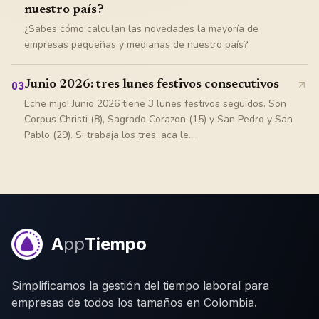
nuestro país?
¿Sabes cómo calculan las novedades la mayoría de
empresas pequeñas y medianas de nuestro país?
Junio 2026: tres lunes festivos consecutivos
03
Eche mijo! Junio 2026 tiene 3 lunes festivos seguidos. Son
Corpus Christi (8), Sagrado Corazon (15) y San Pedro y San
Pablo (29). Si trabaja los tres, aca le...
A
pp
Tiempo
Simplificamos la gestión del tiempo laboral para
empresas de todos los tamaños en Colombia.