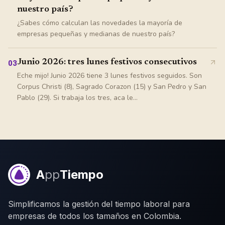
nuestro país?
¿Sabes cómo calculan las novedades la mayoría de
empresas pequeñas y medianas de nuestro país?
Junio 2026: tres lunes festivos consecutivos
03
Eche mijo! Junio 2026 tiene 3 lunes festivos seguidos. Son
Corpus Christi (8), Sagrado Corazon (15) y San Pedro y San
Pablo (29). Si trabaja los tres, aca le...
A
pp
Tiempo
Simplificamos la gestión del tiempo laboral para
empresas de todos los tamaños en Colombia.