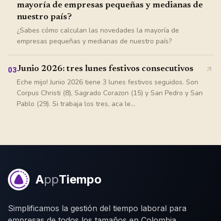
mayoría de empresas pequeñas y medianas de
nuestro país?
¿Sabes cómo calculan las novedades la mayoría de
empresas pequeñas y medianas de nuestro país?
Junio 2026: tres lunes festivos consecutivos
03
Eche mijo! Junio 2026 tiene 3 lunes festivos seguidos. Son
Corpus Christi (8), Sagrado Corazon (15) y San Pedro y San
Pablo (29). Si trabaja los tres, aca le...
A
pp
Tiempo
Simplificamos la gestión del tiempo laboral para
empresas de todos los tamaños en Colombia.