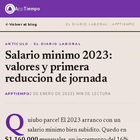
A
pp
Tiempo
Volver al blog
EL DIARIO LABORAL ·
APPTIEMPO
ARTÍCULO · EL DIARIO LABORAL
Salario minimo 2023:
valores y primera
reduccion de jornada
APPTIEMPO
2 DE ENERO DE 2023
1
MIN DE LECTURA
Q
uiubo parce! El 2023 arranco con un
salario minimo bien subidito. Quedo en
$1.160.000
mensuales, un incremento del 16%.