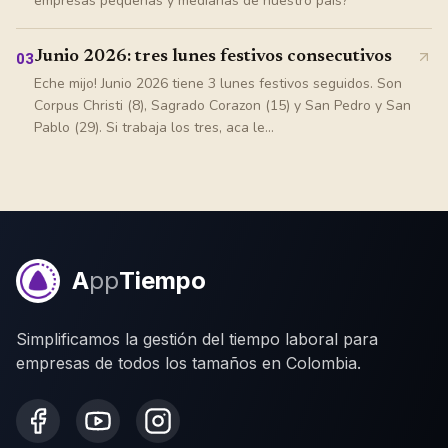
empresas pequeñas y medianas de nuestro país?
Junio 2026: tres lunes festivos consecutivos
03
Eche mijo! Junio 2026 tiene 3 lunes festivos seguidos. Son
Corpus Christi (8), Sagrado Corazon (15) y San Pedro y San
Pablo (29). Si trabaja los tres, aca le...
A
pp
Tiempo
Simplificamos la gestión del tiempo laboral para
empresas de todos los tamaños en Colombia.