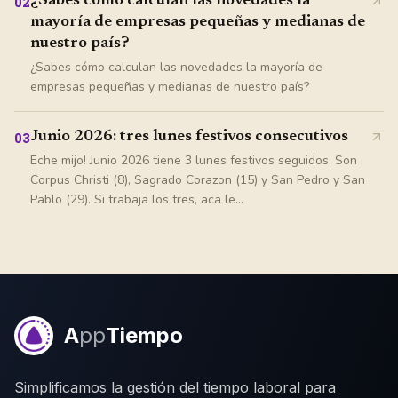
¿Sabes cómo calculan las novedades la
02
mayoría de empresas pequeñas y medianas de
nuestro país?
¿Sabes cómo calculan las novedades la mayoría de
empresas pequeñas y medianas de nuestro país?
Junio 2026: tres lunes festivos consecutivos
03
Eche mijo! Junio 2026 tiene 3 lunes festivos seguidos. Son
Corpus Christi (8), Sagrado Corazon (15) y San Pedro y San
Pablo (29). Si trabaja los tres, aca le...
A
pp
Tiempo
Simplificamos la gestión del tiempo laboral para