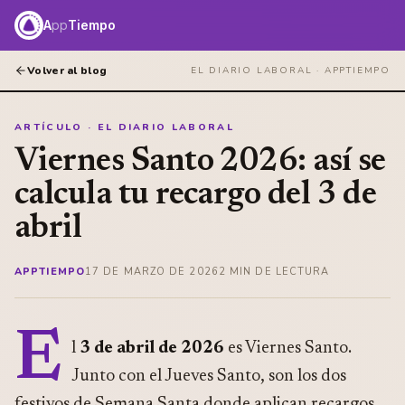
A
pp
Tiempo
Volver al blog
EL DIARIO LABORAL ·
APPTIEMPO
ARTÍCULO · EL DIARIO LABORAL
Viernes Santo 2026: así se
calcula tu recargo del 3 de
abril
APPTIEMPO
17 DE MARZO DE 2026
2
MIN DE LECTURA
E
l
3 de abril de 2026
es Viernes Santo.
Junto con el Jueves Santo, son los dos
festivos de Semana Santa donde aplican recargos